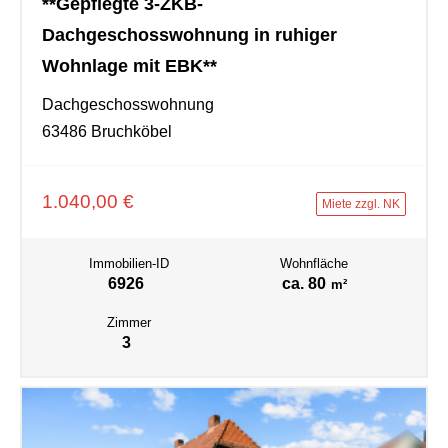
**Gepflegte 3-ZKB-
Dachgeschosswohnung in ruhiger
Wohnlage mit EBK**
Dachgeschosswohnung
63486 Bruchköbel
1.040,00 €
Miete zzgl. NK
Immobilien-ID
Wohnfläche
6926
ca. 80
m²
Zimmer
3