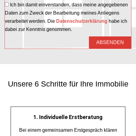
Ich bin damit einverstanden, dass meine angegebenen
Daten zum Zweck der Bearbeitung meines Anliegens
verarbeitet werden. Die
Datenschutzerklärung
habe ich
dabei zur Kenntnis genommen.
ABSENDEN
A
l
t
e
Unsere 6 Schritte für Ihre Immobilie
r
n
a
t
1. Individuelle Erstberatung
i
v
Bei einem gemeinsamen Erstgespräch klären
e