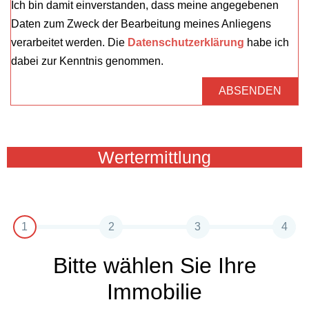
Ich bin damit einverstanden, dass meine angegebenen
Daten zum Zweck der Bearbeitung meines Anliegens
verarbeitet werden. Die
Datenschutzerklärung
habe ich
dabei zur Kenntnis genommen.
ABSENDEN
A
l
t
Wertermittlung
e
r
n
a
1
2
3
4
t
Bitte wählen Sie Ihre
i
v
Immobilie
e