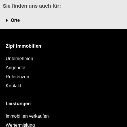
e
Sie finden uns auch für:
r
n
Orte
a
t
i
Zipf Immobilien
v
e
Unternehmen
:
Angebote
Referenzen
Kontakt
Leistungen
Immobilien verkaufen
Wertermittlung