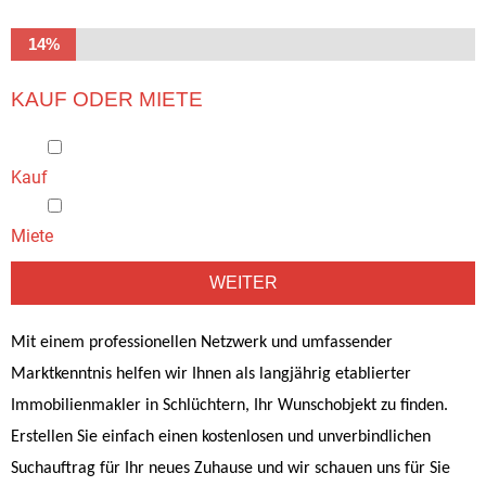
14%
KAUF ODER MIETE
Kauf
Miete
WEITER
A
Mit einem professionellen Netzwerk und umfassender
l
Marktkenntnis helfen wir Ihnen als langjährig etablierter
t
Immobilienmakler in Schlüchtern, Ihr Wunschobjekt zu finden.
e
r
Erstellen Sie einfach einen kostenlosen und unverbindlichen
n
Suchauftrag für Ihr neues Zuhause und wir schauen uns für Sie